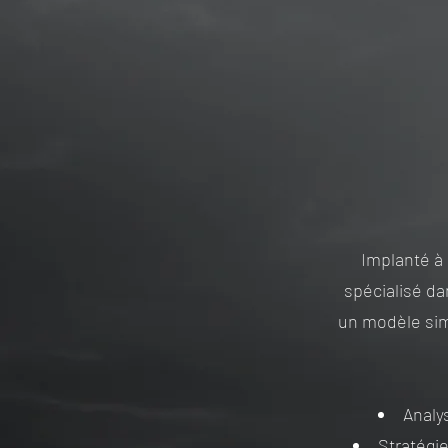
Implanté à 
spécialisé da
un modèle simp
Analy
Stratégi