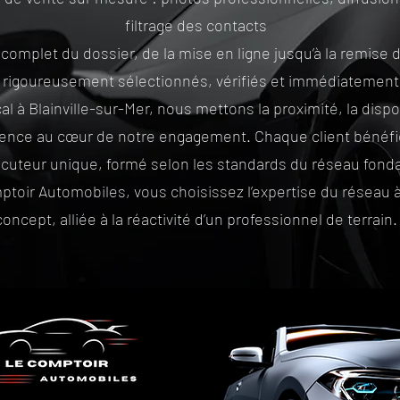
filtrage des contacts
 complet du dossier, de la mise en ligne jusqu’à la remise 
 rigoureusement sélectionnés, vérifiés et immédiatement
al à Blainville-sur-Mer, nous mettons la proximité, la dispon
ence au cœur de notre engagement. Chaque client bénéfic
ocuteur unique, formé selon les standards du réseau fonda
toir Automobiles, vous choisissez l’expertise du réseau à 
concept, alliée à la réactivité d’un professionnel de terrain.