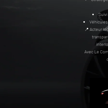
Suivi
Véhicules
📍 Acteur loc
transpar
interl
Avec Le Comp