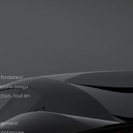
 fondateur
s avons conçu
ction, tout en
gagement
 optimisée,