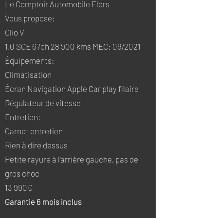
Le Comptoir Automobile Flers
Vous propose:
Clio V
1.0 SCE 67ch 28 900 kms MEC: 09/2021
Équipements:
Climatisation
Écran Navigation Apple Car play filaire
Régulateur de vitesse
Entretien:
Carnet entretien
Rien à dire dessus
Petite rayure à l’arrière gauche, pas de
gros choc
13 990€
Garantie 6 mois inclus